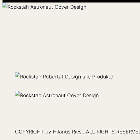
Seitenleiste
&
Navigation
umschalten
Rockstah – Pubertät
COPYRIGHT by Hilarius Riese ALL RIGHTS RESERVE